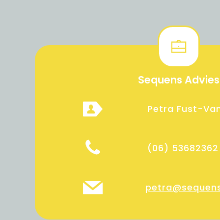
Sequens Advies
Petra Fust-Van
(06) 53682362
petra@sequens