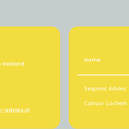
Home
 Holland
Sequens Advies
Cultuur Lochem
-advies.nl