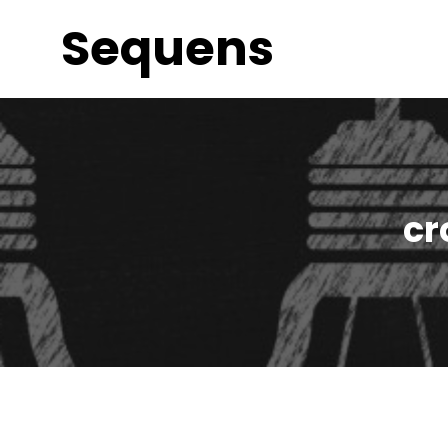
Sequens
cr