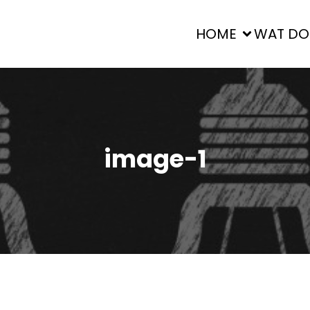
HOME
WAT DO
image-1