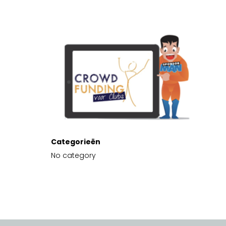
Categorieën
No category