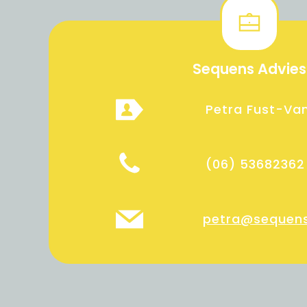
Sequens Advies
Petra Fust-Van
(06) 53682362
petra@sequens