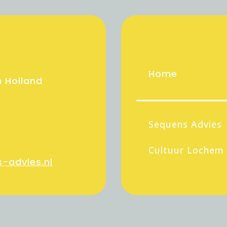
Home
 Holland
Sequens Advies
Cultuur Lochem
-advies.nl