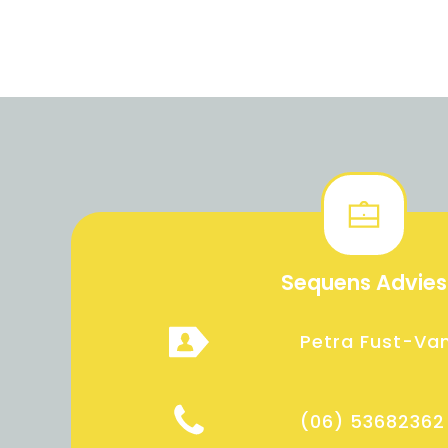
Sequens Advies
Petra Fust-Van
(06) 53682362