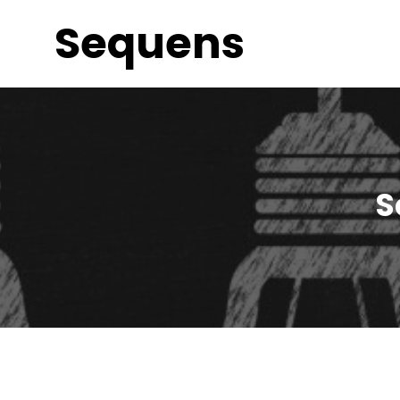
Sequens
S