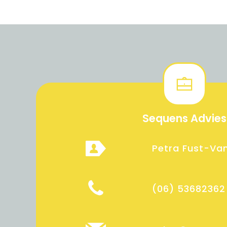
Sequens Advies
Petra Fust-Van
(06) 53682362