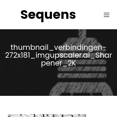
Sequens
thumbnail_verbindingen-
272x181_imgupscaler.ai_Shar
pener_2K